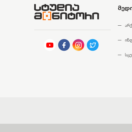
მედ
არქ
ინ
სცე