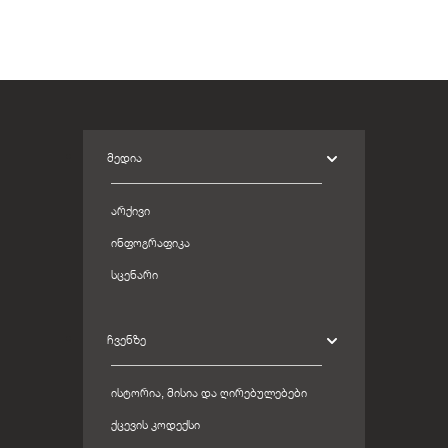
ᲛᲔᲓᲘᲐ
ᲐᲠᲥᲘᲕᲘ
ᲘᲜᲤᲝᲒᲠᲐᲤᲘᲙᲐ
ᲡᲪᲔᲜᲐᲠᲘ
ᲩᲕᲔᲜᲖᲔ
ᲘᲡᲢᲝᲠᲘᲐ, ᲛᲘᲡᲘᲐ ᲓᲐ ᲦᲘᲠᲔᲑᲣᲚᲔᲑᲔᲑᲘ
ᲥᲪᲔᲕᲘᲡ ᲙᲝᲓᲔᲥᲡᲘ