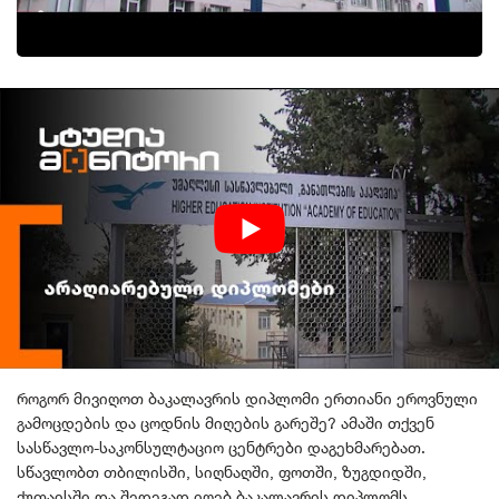
როგორ მივიღოთ ბაკალავრის დიპლომი ერთიანი ეროვნული
გამოცდების და ცოდნის მიღების გარეშე? ამაში თქვენ
სასწავლო-საკონსულტაციო ცენტრები დაგეხმარებათ.
სწავლობთ თბილისში, სიღნაღში, ფოთში, ზუგდიდში,
ქუთაისში და შედეგად იღებ ბაკალავრის დიპლომს