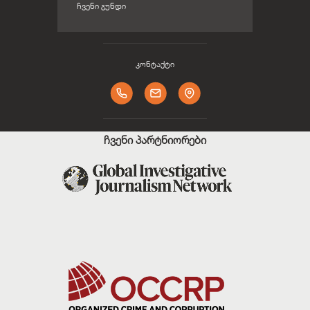
ᲩᲕᲔᲜᲘ ᲒᲣᲜᲓᲘ
კონტაქტი
ჩვენი პარტნიორები