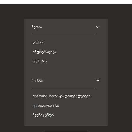
ᲛᲔᲓᲘᲐ
ᲐᲠᲥᲘᲕᲘ
ᲘᲜᲤᲝᲒᲠᲐᲤᲘᲙᲐ
ᲡᲪᲔᲜᲐᲠᲘ
ᲩᲕᲔᲜᲖᲔ
ᲘᲡᲢᲝᲠᲘᲐ, ᲛᲘᲡᲘᲐ ᲓᲐ ᲦᲘᲠᲔᲑᲣᲚᲔᲑᲔᲑᲘ
ᲥᲪᲔᲕᲘᲡ ᲙᲝᲓᲔᲥᲡᲘ
ᲩᲕᲔᲜᲘ ᲒᲣᲜᲓᲘ