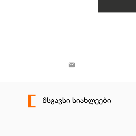
ᲛᲡᲒᲐᲕᲡᲘ ᲡᲘᲐᲮᲚᲔᲔᲑᲘ