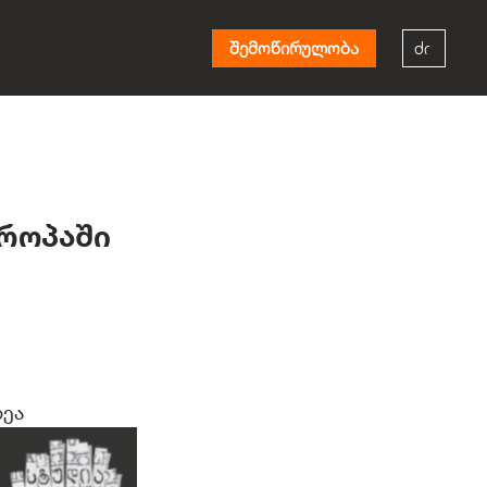
შემოწირულობა
როპაში
ზეა