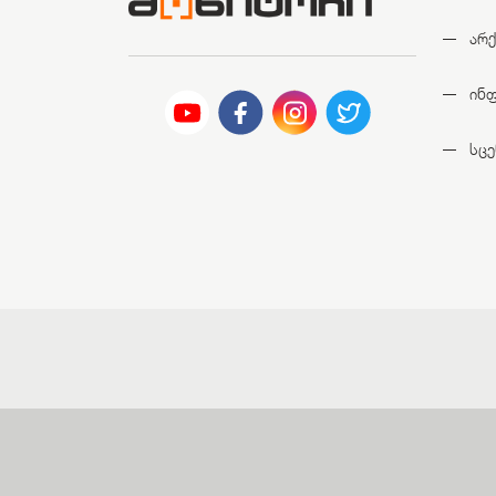
არქ
ინ
სცე