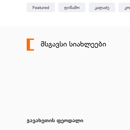
Featured
Დინამო
Კალაძე
Კო
ᲛᲡᲒᲐᲕᲡᲘ ᲡᲘᲐᲮᲚᲔᲔᲑᲘ
ჯავახეთის ფეოდალი