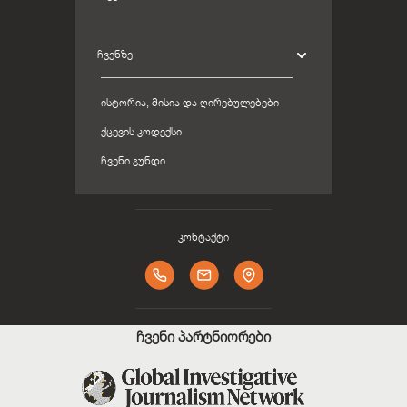
ᲩᲕᲔᲜᲖᲔ
ᲘᲡᲢᲝᲠᲘᲐ, ᲛᲘᲡᲘᲐ ᲓᲐ ᲦᲘᲠᲔᲑᲣᲚᲔᲑᲔᲑᲘ
ᲥᲪᲔᲕᲘᲡ ᲙᲝᲓᲔᲥᲡᲘ
ᲩᲕᲔᲜᲘ ᲒᲣᲜᲓᲘ
კონტაქტი
ჩვენი პარტნიორები