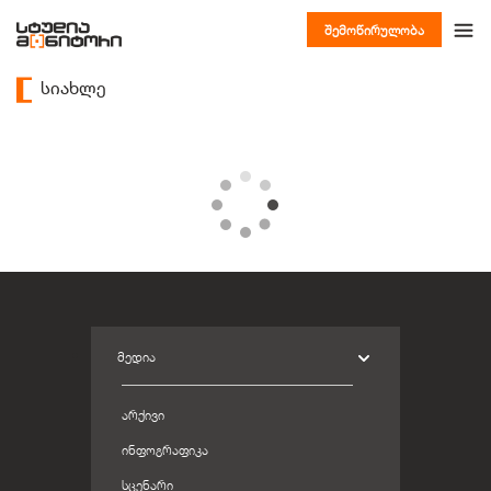
შემოწირულობა
სიახლე
ᲛᲔᲓᲘᲐ
ᲐᲠᲥᲘᲕᲘ
ᲘᲜᲤᲝᲒᲠᲐᲤᲘᲙᲐ
ᲡᲪᲔᲜᲐᲠᲘ