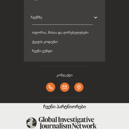
ᲩᲕᲔᲜᲖᲔ
ᲘᲡᲢᲝᲠᲘᲐ, ᲛᲘᲡᲘᲐ ᲓᲐ ᲦᲘᲠᲔᲑᲣᲚᲔᲑᲔᲑᲘ
ᲥᲪᲔᲕᲘᲡ ᲙᲝᲓᲔᲥᲡᲘ
ᲩᲕᲔᲜᲘ ᲒᲣᲜᲓᲘ
კონტაქტი
ჩვენი პარტნიორები