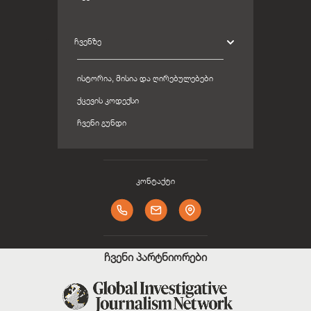
ᲩᲕᲔᲜᲖᲔ
ᲘᲡᲢᲝᲠᲘᲐ, ᲛᲘᲡᲘᲐ ᲓᲐ ᲦᲘᲠᲔᲑᲣᲚᲔᲑᲔᲑᲘ
ᲥᲪᲔᲕᲘᲡ ᲙᲝᲓᲔᲥᲡᲘ
ᲩᲕᲔᲜᲘ ᲒᲣᲜᲓᲘ
კონტაქტი
ჩვენი პარტნიორები