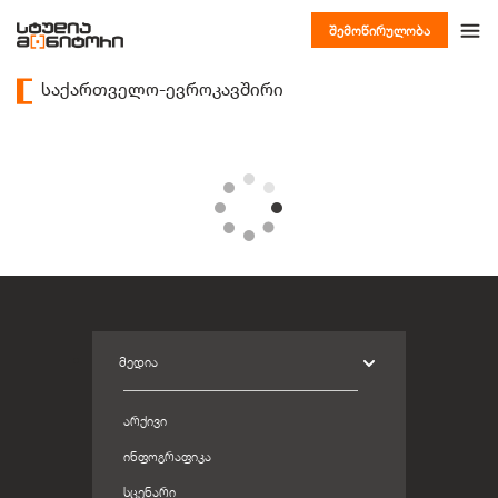
შემოწირულობა
საქართველო-ევროკავშირი
ᲛᲔᲓᲘᲐ
ᲐᲠᲥᲘᲕᲘ
ᲘᲜᲤᲝᲒᲠᲐᲤᲘᲙᲐ
ᲡᲪᲔᲜᲐᲠᲘ