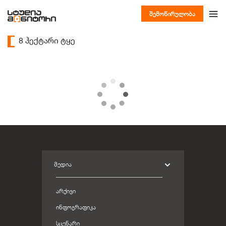
შემოწირულობა
8 ჰექტარი ტყე
ᲛᲔᲓᲘᲐ
ᲐᲠᲥᲘᲕᲘ
ᲘᲜᲤᲝᲒᲠᲐᲤᲘᲙᲐ
ᲡᲪᲔᲜᲐᲠᲘ