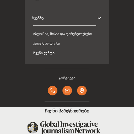
ᲩᲕᲔᲜᲖᲔ
ᲘᲡᲢᲝᲠᲘᲐ, ᲛᲘᲡᲘᲐ ᲓᲐ ᲦᲘᲠᲔᲑᲣᲚᲔᲑᲔᲑᲘ
ᲥᲪᲔᲕᲘᲡ ᲙᲝᲓᲔᲥᲡᲘ
ᲩᲕᲔᲜᲘ ᲒᲣᲜᲓᲘ
კონტაქტი
ჩვენი პარტნიორები