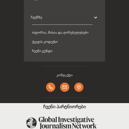
ᲩᲕᲔᲜᲖᲔ
ᲘᲡᲢᲝᲠᲘᲐ, ᲛᲘᲡᲘᲐ ᲓᲐ ᲦᲘᲠᲔᲑᲣᲚᲔᲑᲔᲑᲘ
ᲥᲪᲔᲕᲘᲡ ᲙᲝᲓᲔᲥᲡᲘ
ᲩᲕᲔᲜᲘ ᲒᲣᲜᲓᲘ
კონტაქტი
ჩვენი პარტნიორები