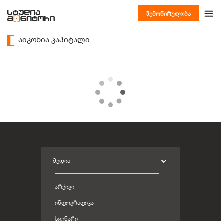
შემოწირულობა
აიკონია კაპიტალი
ᲛᲔᲓᲘᲐ
ᲐᲠᲥᲘᲕᲘ
ᲘᲜᲤᲝᲒᲠᲐᲤᲘᲙᲐ
ᲡᲪᲔᲜᲐᲠᲘ