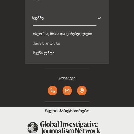
ᲩᲕᲔᲜᲖᲔ
ᲘᲡᲢᲝᲠᲘᲐ, ᲛᲘᲡᲘᲐ ᲓᲐ ᲦᲘᲠᲔᲑᲣᲚᲔᲑᲔᲑᲘ
ᲥᲪᲔᲕᲘᲡ ᲙᲝᲓᲔᲥᲡᲘ
ᲩᲕᲔᲜᲘ ᲒᲣᲜᲓᲘ
კონტაქტი
ჩვენი პარტნიორები