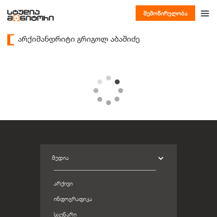
შემოწირულობა
არქიმანდრიტი გრიგოლ აბაშიძე
ᲛᲔᲓᲘᲐ
ᲐᲠᲥᲘᲕᲘ
ᲘᲜᲤᲝᲒᲠᲐᲤᲘᲙᲐ
ᲡᲪᲔᲜᲐᲠᲘ