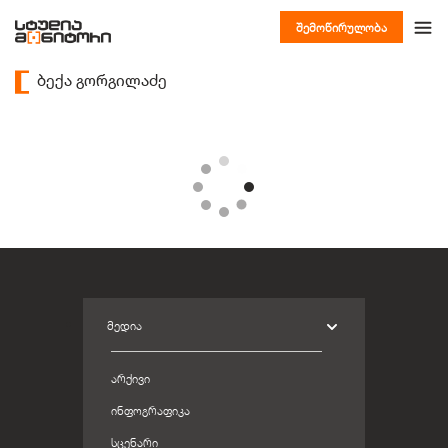
შემოწირულობა
ბექა გორგილაძე
ᲛᲔᲓᲘᲐ
ᲐᲠᲥᲘᲕᲘ
ᲘᲜᲤᲝᲒᲠᲐᲤᲘᲙᲐ
ᲡᲪᲔᲜᲐᲠᲘ