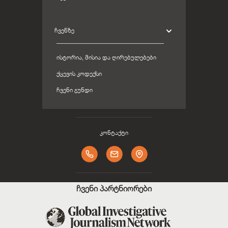
ᲩᲕᲔᲜᲖᲔ
ᲘᲡᲢᲝᲠᲘᲐ, ᲛᲘᲡᲘᲐ ᲓᲐ ᲦᲘᲠᲔᲑᲣᲚᲔᲑᲔᲑᲘ
ᲥᲪᲔᲕᲘᲡ ᲙᲝᲓᲔᲥᲡᲘ
ᲩᲕᲔᲜᲘ ᲒᲣᲜᲓᲘ
კონტაქტი
ჩვენი პარტნიორები