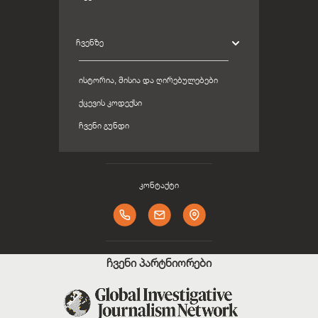
ᲩᲕᲔᲜᲖᲔ
ᲘᲡᲢᲝᲠᲘᲐ, ᲛᲘᲡᲘᲐ ᲓᲐ ᲦᲘᲠᲔᲑᲣᲚᲔᲑᲔᲑᲘ
ᲥᲪᲔᲕᲘᲡ ᲙᲝᲓᲔᲥᲡᲘ
ᲩᲕᲔᲜᲘ ᲒᲣᲜᲓᲘ
კონტაქტი
ჩვენი პარტნიორები