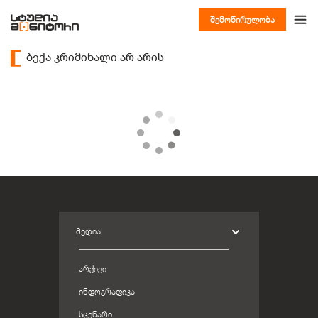
შემოწირულობა
ბექა კრიმინალი არ არის
ᲛᲔᲓᲘᲐ
ᲐᲠᲥᲘᲕᲘ
ᲘᲜᲤᲝᲒᲠᲐᲤᲘᲙᲐ
ᲡᲪᲔᲜᲐᲠᲘ