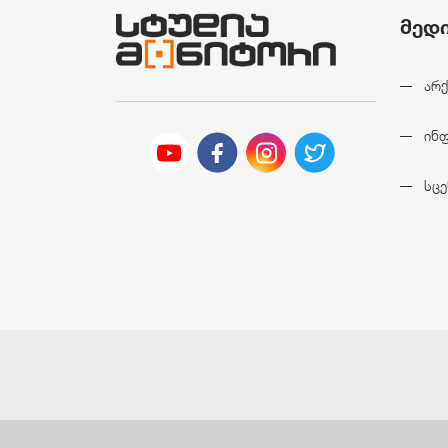
მედ
არქ
ინ
სცე