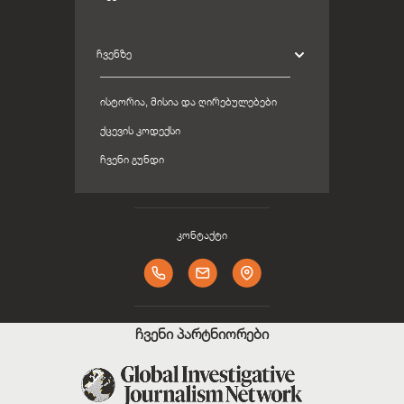
ᲩᲕᲔᲜᲖᲔ
ᲘᲡᲢᲝᲠᲘᲐ, ᲛᲘᲡᲘᲐ ᲓᲐ ᲦᲘᲠᲔᲑᲣᲚᲔᲑᲔᲑᲘ
ᲥᲪᲔᲕᲘᲡ ᲙᲝᲓᲔᲥᲡᲘ
ᲩᲕᲔᲜᲘ ᲒᲣᲜᲓᲘ
კონტაქტი
ჩვენი პარტნიორები