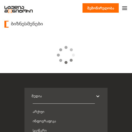
შემოწირულობა
ბიზნესმენები
ᲛᲔᲓᲘᲐ
ᲐᲠᲥᲘᲕᲘ
ᲘᲜᲤᲝᲒᲠᲐᲤᲘᲙᲐ
ᲡᲪᲔᲜᲐᲠᲘ