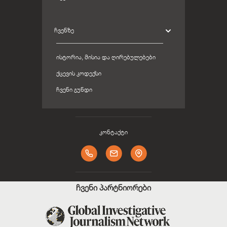
ᲩᲕᲔᲜᲖᲔ
ᲘᲡᲢᲝᲠᲘᲐ, ᲛᲘᲡᲘᲐ ᲓᲐ ᲦᲘᲠᲔᲑᲣᲚᲔᲑᲔᲑᲘ
ᲥᲪᲔᲕᲘᲡ ᲙᲝᲓᲔᲥᲡᲘ
ᲩᲕᲔᲜᲘ ᲒᲣᲜᲓᲘ
კონტაქტი
ჩვენი პარტნიორები