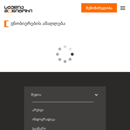
შემოწირულობა
ცნობიერების ამაღლება
ᲛᲔᲓᲘᲐ
ᲐᲠᲥᲘᲕᲘ
ᲘᲜᲤᲝᲒᲠᲐᲤᲘᲙᲐ
ᲡᲪᲔᲜᲐᲠᲘ