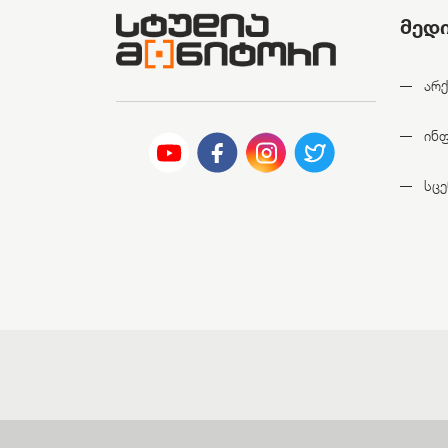
მედ
არქ
ინ
სცე