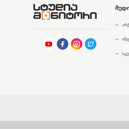
მედ
არქ
ინ
სცე