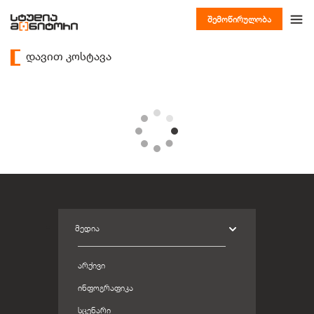
შემოწირულობა
დავით კოსტავა
ᲛᲔᲓᲘᲐ
ᲐᲠᲥᲘᲕᲘ
ᲘᲜᲤᲝᲒᲠᲐᲤᲘᲙᲐ
ᲡᲪᲔᲜᲐᲠᲘ