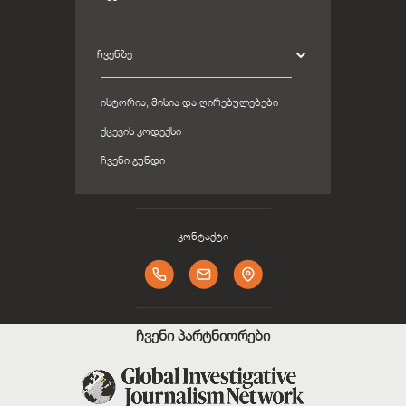
ᲩᲕᲔᲜᲖᲔ
ᲘᲡᲢᲝᲠᲘᲐ, ᲛᲘᲡᲘᲐ ᲓᲐ ᲦᲘᲠᲔᲑᲣᲚᲔᲑᲔᲑᲘ
ᲥᲪᲔᲕᲘᲡ ᲙᲝᲓᲔᲥᲡᲘ
ᲩᲕᲔᲜᲘ ᲒᲣᲜᲓᲘ
კონტაქტი
ჩვენი პარტნიორები