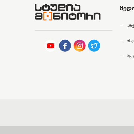
მედ
არქ
ინ
სცე