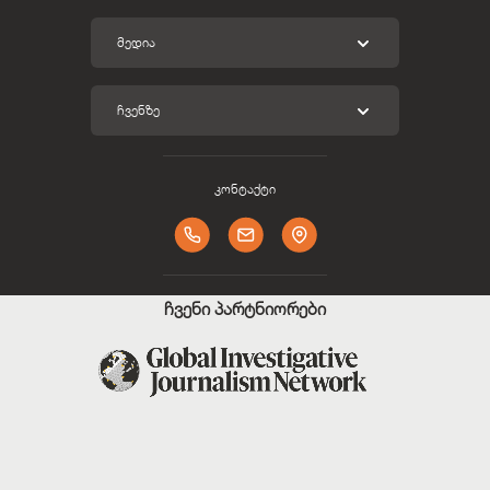
ᲛᲔᲓᲘᲐ
ᲩᲕᲔᲜᲖᲔ
კონტაქტი
ჩვენი პარტნიორები