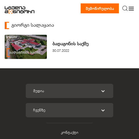
შემოწირულობა
გიორგი სალაყაია
ბადაგონის საქმე
30.07.2022
ᲛᲔᲓᲘᲐ
ᲩᲕᲔᲜᲖᲔ
კონტაქტი