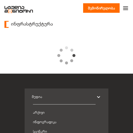
შემოწირულობა
ინფრასტრუქტურა
ᲛᲔᲓᲘᲐ
ᲐᲠᲥᲘᲕᲘ
ᲘᲜᲤᲝᲒᲠᲐᲤᲘᲙᲐ
ᲡᲪᲔᲜᲐᲠᲘ