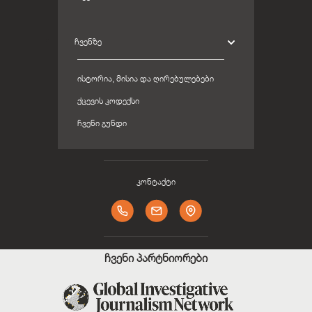
ᲩᲕᲔᲜᲖᲔ
ᲘᲡᲢᲝᲠᲘᲐ, ᲛᲘᲡᲘᲐ ᲓᲐ ᲦᲘᲠᲔᲑᲣᲚᲔᲑᲔᲑᲘ
ᲥᲪᲔᲕᲘᲡ ᲙᲝᲓᲔᲥᲡᲘ
ᲩᲕᲔᲜᲘ ᲒᲣᲜᲓᲘ
კონტაქტი
ჩვენი პარტნიორები