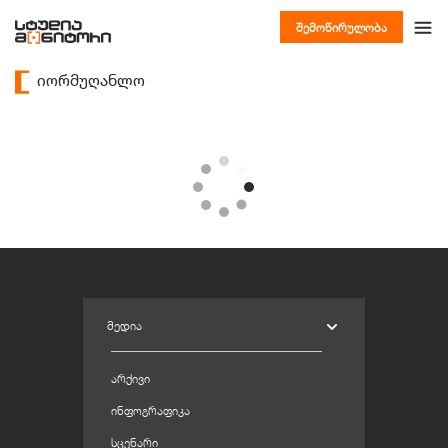
შემოწირულობა
იორმუღანლო
ᲛᲔᲓᲘᲐ
ᲐᲠᲥᲘᲕᲘ
ᲘᲜᲤᲝᲒᲠᲐᲤᲘᲙᲐ
ᲡᲪᲔᲜᲐᲠᲘ