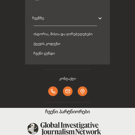
ᲩᲕᲔᲜᲖᲔ
ᲘᲡᲢᲝᲠᲘᲐ, ᲛᲘᲡᲘᲐ ᲓᲐ ᲦᲘᲠᲔᲑᲣᲚᲔᲑᲔᲑᲘ
ᲥᲪᲔᲕᲘᲡ ᲙᲝᲓᲔᲥᲡᲘ
ᲩᲕᲔᲜᲘ ᲒᲣᲜᲓᲘ
კონტაქტი
ჩვენი პარტნიორები