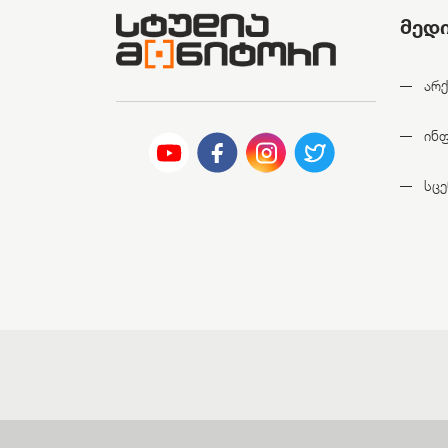
მედ
არქ
ინ
სცე