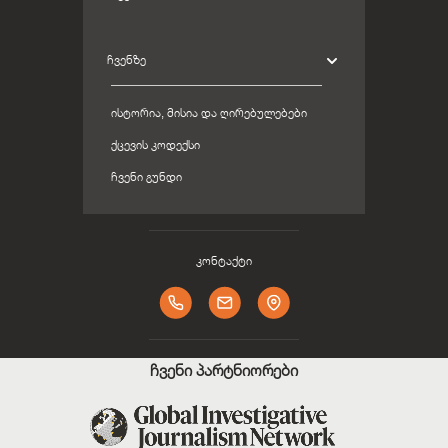
ᲩᲕᲔᲜᲖᲔ
ᲘᲡᲢᲝᲠᲘᲐ, ᲛᲘᲡᲘᲐ ᲓᲐ ᲦᲘᲠᲔᲑᲣᲚᲔᲑᲔᲑᲘ
ᲥᲪᲔᲕᲘᲡ ᲙᲝᲓᲔᲥᲡᲘ
ᲩᲕᲔᲜᲘ ᲒᲣᲜᲓᲘ
კონტაქტი
ჩვენი პარტნიორები