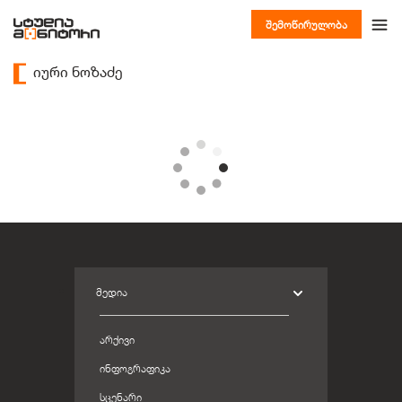
შემოწირულობა
იური ნოზაძე
ᲛᲔᲓᲘᲐ
ᲐᲠᲥᲘᲕᲘ
ᲘᲜᲤᲝᲒᲠᲐᲤᲘᲙᲐ
ᲡᲪᲔᲜᲐᲠᲘ