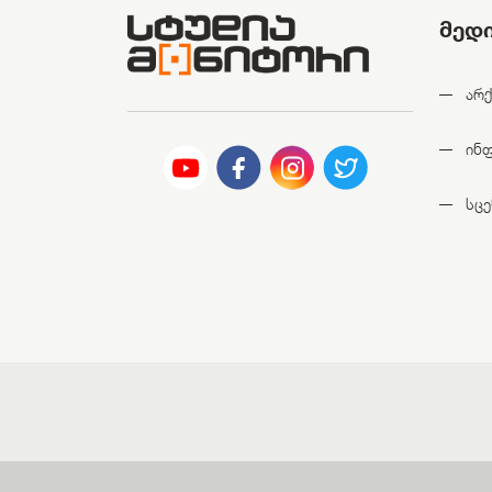
მედ
არქ
ინ
სცე