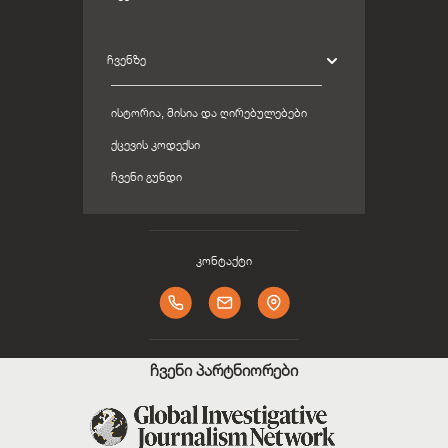
ᲩᲕᲔᲜᲖᲔ
ᲘᲡᲢᲝᲠᲘᲐ, ᲛᲘᲡᲘᲐ ᲓᲐ ᲦᲘᲠᲔᲑᲣᲚᲔᲑᲔᲑᲘ
ᲥᲪᲔᲕᲘᲡ ᲙᲝᲓᲔᲥᲡᲘ
ᲩᲕᲔᲜᲘ ᲒᲣᲜᲓᲘ
კონტაქტი
ჩვენი პარტნიორები