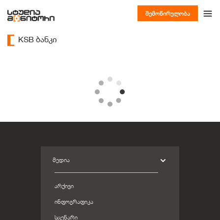
შემოწირულობა
KSB ბანკი
ᲛᲔᲓᲘᲐ
ᲐᲠᲥᲘᲕᲘ
ᲘᲜᲤᲝᲒᲠᲐᲤᲘᲙᲐ
ᲡᲪᲔᲜᲐᲠᲘ