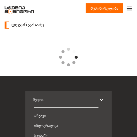
შემოწირულობა
ლევან ვასაძე
ᲛᲔᲓᲘᲐ
ᲐᲠᲥᲘᲕᲘ
ᲘᲜᲤᲝᲒᲠᲐᲤᲘᲙᲐ
ᲡᲪᲔᲜᲐᲠᲘ