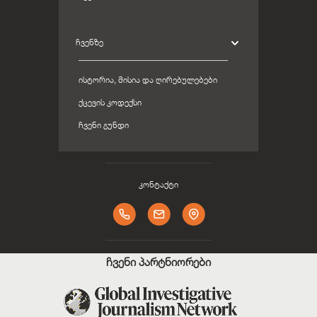
ᲩᲕᲔᲜᲖᲔ
ᲘᲡᲢᲝᲠᲘᲐ, ᲛᲘᲡᲘᲐ ᲓᲐ ᲦᲘᲠᲔᲑᲣᲚᲔᲑᲔᲑᲘ
ᲥᲪᲔᲕᲘᲡ ᲙᲝᲓᲔᲥᲡᲘ
ᲩᲕᲔᲜᲘ ᲒᲣᲜᲓᲘ
კონტაქტი
ჩვენი პარტნიორები