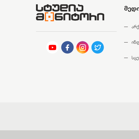
მედ
არქ
ინ
სცე