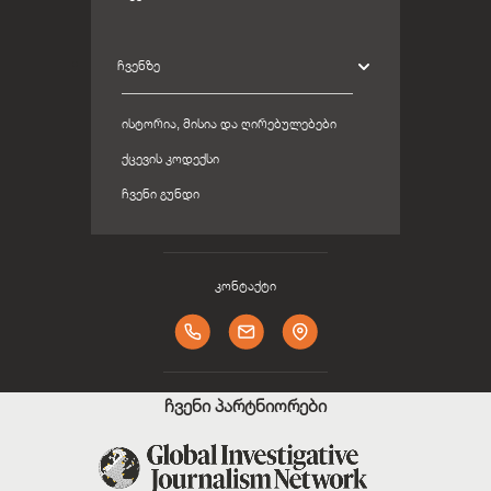
ᲩᲕᲔᲜᲖᲔ
ᲘᲡᲢᲝᲠᲘᲐ, ᲛᲘᲡᲘᲐ ᲓᲐ ᲦᲘᲠᲔᲑᲣᲚᲔᲑᲔᲑᲘ
ᲥᲪᲔᲕᲘᲡ ᲙᲝᲓᲔᲥᲡᲘ
ᲩᲕᲔᲜᲘ ᲒᲣᲜᲓᲘ
კონტაქტი
ჩვენი პარტნიორები