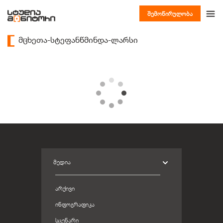
შემოწირულობა
მცხეთა-სტეფანწმინდა-ლარსი
ᲛᲔᲓᲘᲐ
ᲐᲠᲥᲘᲕᲘ
ᲘᲜᲤᲝᲒᲠᲐᲤᲘᲙᲐ
ᲡᲪᲔᲜᲐᲠᲘ