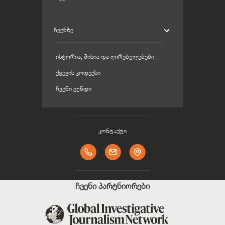
ᲩᲕᲔᲜᲖᲔ
ᲘᲡᲢᲝᲠᲘᲐ, ᲛᲘᲡᲘᲐ ᲓᲐ ᲦᲘᲠᲔᲑᲣᲚᲔᲑᲔᲑᲘ
ᲥᲪᲔᲕᲘᲡ ᲙᲝᲓᲔᲥᲡᲘ
ᲩᲕᲔᲜᲘ ᲒᲣᲜᲓᲘ
კონტაქტი
ჩვენი პარტნიორები