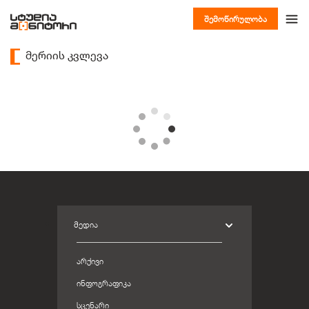
შემოწირულობა
მერიის კვლევა
ᲛᲔᲓᲘᲐ
ᲐᲠᲥᲘᲕᲘ
ᲘᲜᲤᲝᲒᲠᲐᲤᲘᲙᲐ
ᲡᲪᲔᲜᲐᲠᲘ