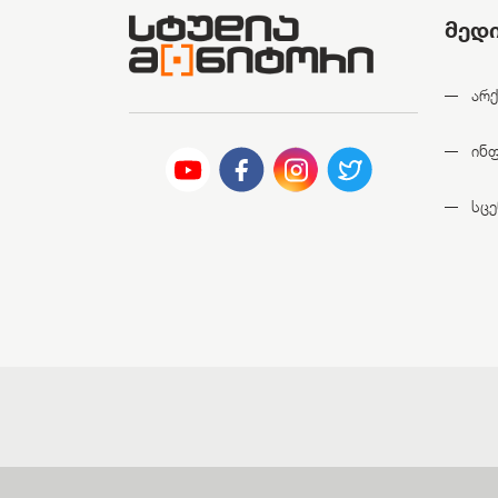
მედ
არქ
ინ
სცე