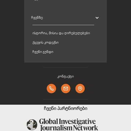
ᲩᲕᲔᲜᲖᲔ
ᲘᲡᲢᲝᲠᲘᲐ, ᲛᲘᲡᲘᲐ ᲓᲐ ᲦᲘᲠᲔᲑᲣᲚᲔᲑᲔᲑᲘ
ᲥᲪᲔᲕᲘᲡ ᲙᲝᲓᲔᲥᲡᲘ
ᲩᲕᲔᲜᲘ ᲒᲣᲜᲓᲘ
კონტაქტი
ჩვენი პარტნიორები