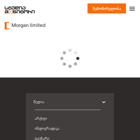
შემოწირულობა
Morgan limited
ᲛᲔᲓᲘᲐ
ᲐᲠᲥᲘᲕᲘ
ᲘᲜᲤᲝᲒᲠᲐᲤᲘᲙᲐ
ᲡᲪᲔᲜᲐᲠᲘ