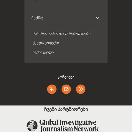
ᲩᲕᲔᲜᲖᲔ
ᲘᲡᲢᲝᲠᲘᲐ, ᲛᲘᲡᲘᲐ ᲓᲐ ᲦᲘᲠᲔᲑᲣᲚᲔᲑᲔᲑᲘ
ᲥᲪᲔᲕᲘᲡ ᲙᲝᲓᲔᲥᲡᲘ
ᲩᲕᲔᲜᲘ ᲒᲣᲜᲓᲘ
კონტაქტი
ჩვენი პარტნიორები