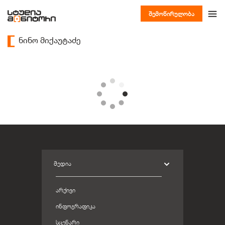
შემოწირულობა
ნინო მიქაუტაძე
ᲛᲔᲓᲘᲐ
ᲐᲠᲥᲘᲕᲘ
ᲘᲜᲤᲝᲒᲠᲐᲤᲘᲙᲐ
ᲡᲪᲔᲜᲐᲠᲘ