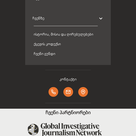
ᲩᲕᲔᲜᲖᲔ
ᲘᲡᲢᲝᲠᲘᲐ, ᲛᲘᲡᲘᲐ ᲓᲐ ᲦᲘᲠᲔᲑᲣᲚᲔᲑᲔᲑᲘ
ᲥᲪᲔᲕᲘᲡ ᲙᲝᲓᲔᲥᲡᲘ
ᲩᲕᲔᲜᲘ ᲒᲣᲜᲓᲘ
კონტაქტი
ჩვენი პარტნიორები