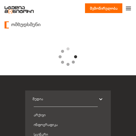
შემოწირულობა
ომბუდსმენი
ᲛᲔᲓᲘᲐ
ᲐᲠᲥᲘᲕᲘ
ᲘᲜᲤᲝᲒᲠᲐᲤᲘᲙᲐ
ᲡᲪᲔᲜᲐᲠᲘ