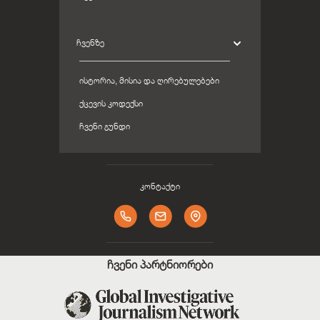
ᲩᲕᲔᲜᲖᲔ
ᲘᲡᲢᲝᲠᲘᲐ, ᲛᲘᲡᲘᲐ ᲓᲐ ᲦᲘᲠᲔᲑᲣᲚᲔᲑᲔᲑᲘ
ᲥᲪᲔᲕᲘᲡ ᲙᲝᲓᲔᲥᲡᲘ
ᲩᲕᲔᲜᲘ ᲒᲣᲜᲓᲘ
კონტაქტი
ჩვენი პარტნიორები