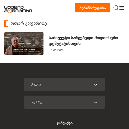
შემოწირულობა
ოთარ ჯაფარიძე
საბიუჯეტო სარგებელი მილიონერი
დეპუტატისთვის
27.05.2019
ᲛᲔᲓᲘᲐ
ᲩᲕᲔᲜᲖᲔ
კონტაქტი