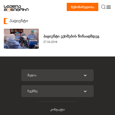
შემოწირულობა
პაციენტი
პაციენტი ექიმების წინააღმდეგ
27.04.2016
ᲛᲔᲓᲘᲐ
ᲩᲕᲔᲜᲖᲔ
კონტაქტი