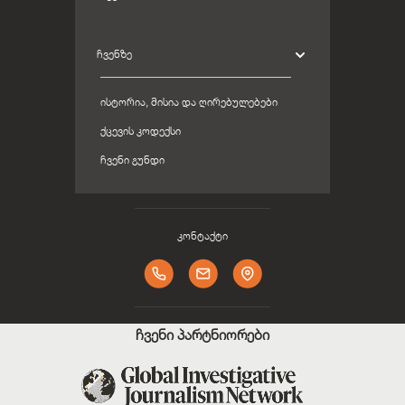
ᲩᲕᲔᲜᲖᲔ
ᲘᲡᲢᲝᲠᲘᲐ, ᲛᲘᲡᲘᲐ ᲓᲐ ᲦᲘᲠᲔᲑᲣᲚᲔᲑᲔᲑᲘ
ᲥᲪᲔᲕᲘᲡ ᲙᲝᲓᲔᲥᲡᲘ
ᲩᲕᲔᲜᲘ ᲒᲣᲜᲓᲘ
კონტაქტი
ჩვენი პარტნიორები