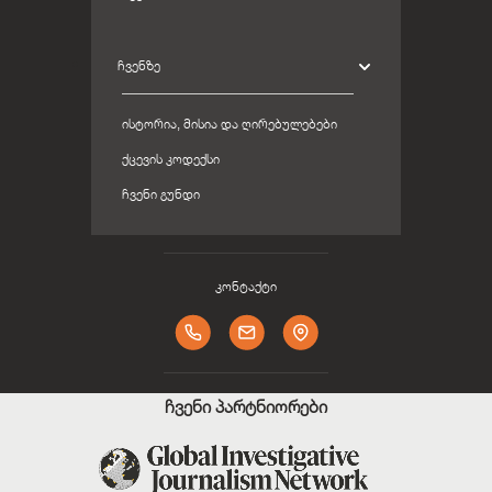
ᲩᲕᲔᲜᲖᲔ
ᲘᲡᲢᲝᲠᲘᲐ, ᲛᲘᲡᲘᲐ ᲓᲐ ᲦᲘᲠᲔᲑᲣᲚᲔᲑᲔᲑᲘ
ᲥᲪᲔᲕᲘᲡ ᲙᲝᲓᲔᲥᲡᲘ
ᲩᲕᲔᲜᲘ ᲒᲣᲜᲓᲘ
კონტაქტი
ჩვენი პარტნიორები