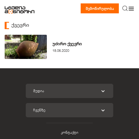
შემოწირულობა
ქვევრი
უძირო ქვევრი
18.06.2020
ᲛᲔᲓᲘᲐ
ᲩᲕᲔᲜᲖᲔ
კონტაქტი