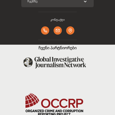
ᲩᲕᲔᲜᲖᲔ
კონტაქტი
ჩვენი პარტნიორები