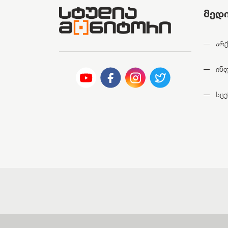
მედ
არქ
ინ
სცე