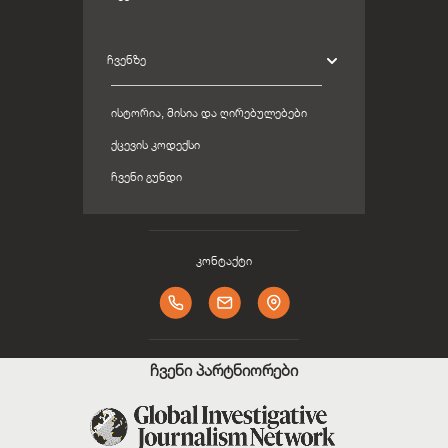
ᲩᲕᲔᲜᲖᲔ
ᲘᲡᲢᲝᲠᲘᲐ, ᲛᲘᲡᲘᲐ ᲓᲐ ᲦᲘᲠᲔᲑᲣᲚᲔᲑᲔᲑᲘ
ᲥᲪᲔᲕᲘᲡ ᲙᲝᲓᲔᲥᲡᲘ
ᲩᲕᲔᲜᲘ ᲒᲣᲜᲓᲘ
კონტაქტი
ჩვენი პარტნიორები