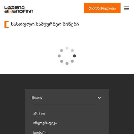
შემოწირულობა
სასოფლო სამეურნეო მიწები
ᲛᲔᲓᲘᲐ
ᲐᲠᲥᲘᲕᲘ
ᲘᲜᲤᲝᲒᲠᲐᲤᲘᲙᲐ
ᲡᲪᲔᲜᲐᲠᲘ