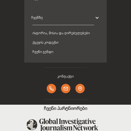
ᲩᲕᲔᲜᲖᲔ
ᲘᲡᲢᲝᲠᲘᲐ, ᲛᲘᲡᲘᲐ ᲓᲐ ᲦᲘᲠᲔᲑᲣᲚᲔᲑᲔᲑᲘ
ᲥᲪᲔᲕᲘᲡ ᲙᲝᲓᲔᲥᲡᲘ
ᲩᲕᲔᲜᲘ ᲒᲣᲜᲓᲘ
კონტაქტი
ჩვენი პარტნიორები