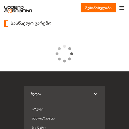
შემოწირულობა
სასწავლო გარემო
ᲛᲔᲓᲘᲐ
ᲐᲠᲥᲘᲕᲘ
ᲘᲜᲤᲝᲒᲠᲐᲤᲘᲙᲐ
ᲡᲪᲔᲜᲐᲠᲘ