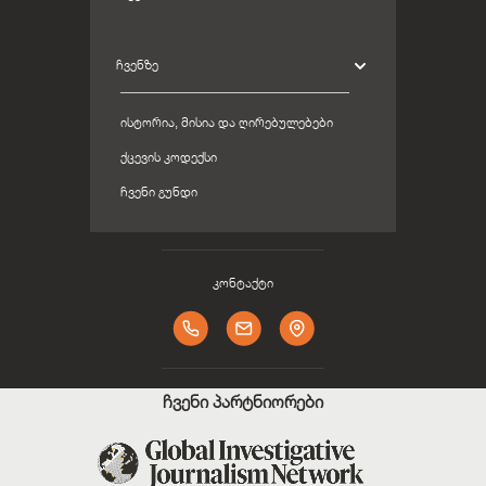
ᲩᲕᲔᲜᲖᲔ
ᲘᲡᲢᲝᲠᲘᲐ, ᲛᲘᲡᲘᲐ ᲓᲐ ᲦᲘᲠᲔᲑᲣᲚᲔᲑᲔᲑᲘ
ᲥᲪᲔᲕᲘᲡ ᲙᲝᲓᲔᲥᲡᲘ
ᲩᲕᲔᲜᲘ ᲒᲣᲜᲓᲘ
კონტაქტი
ჩვენი პარტნიორები