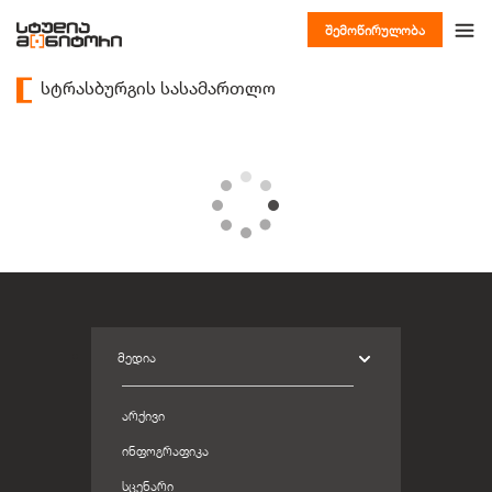
შემოწირულობა
სტრასბურგის სასამართლო
ᲛᲔᲓᲘᲐ
ᲐᲠᲥᲘᲕᲘ
ᲘᲜᲤᲝᲒᲠᲐᲤᲘᲙᲐ
ᲡᲪᲔᲜᲐᲠᲘ