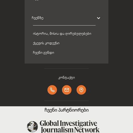
ᲩᲕᲔᲜᲖᲔ
ᲘᲡᲢᲝᲠᲘᲐ, ᲛᲘᲡᲘᲐ ᲓᲐ ᲦᲘᲠᲔᲑᲣᲚᲔᲑᲔᲑᲘ
ᲥᲪᲔᲕᲘᲡ ᲙᲝᲓᲔᲥᲡᲘ
ᲩᲕᲔᲜᲘ ᲒᲣᲜᲓᲘ
კონტაქტი
ჩვენი პარტნიორები