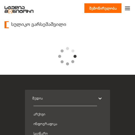
შემოწირულობა
სულიკო ვარსემაშვილი
ᲛᲔᲓᲘᲐ
ᲐᲠᲥᲘᲕᲘ
ᲘᲜᲤᲝᲒᲠᲐᲤᲘᲙᲐ
ᲡᲪᲔᲜᲐᲠᲘ