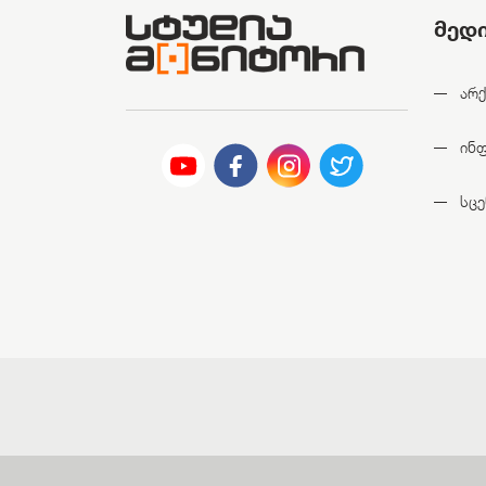
მედ
არქ
ინ
სცე