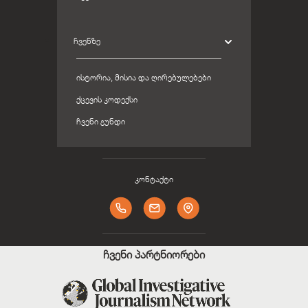
ᲩᲕᲔᲜᲖᲔ
ᲘᲡᲢᲝᲠᲘᲐ, ᲛᲘᲡᲘᲐ ᲓᲐ ᲦᲘᲠᲔᲑᲣᲚᲔᲑᲔᲑᲘ
ᲥᲪᲔᲕᲘᲡ ᲙᲝᲓᲔᲥᲡᲘ
ᲩᲕᲔᲜᲘ ᲒᲣᲜᲓᲘ
კონტაქტი
ჩვენი პარტნიორები